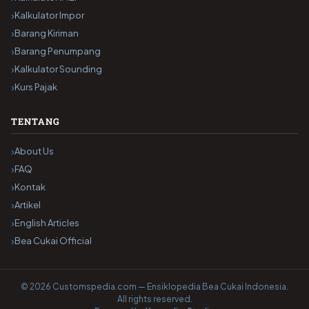
Kalkulator Impor
Barang Kiriman
Barang Penumpang
Kalkulator Sounding
Kurs Pajak
TENTANG
About Us
FAQ
Kontak
Artikel
English Articles
Bea Cukai Official
© 2026 Customspedia.com — Ensiklopedia Bea Cukai Indonesia.
All rights reserved.