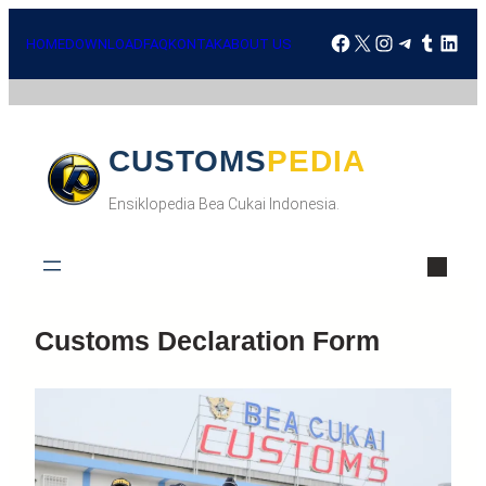
Skip
Facebook
X
Instagra
Telegr
Tumbl
Lin
to
HOME
DOWNLOAD
FAQ
KONTAK
ABOUT US
content
CUSTOMSPEDIA
Ensiklopedia Bea Cukai Indonesia.
Customs Declaration Form