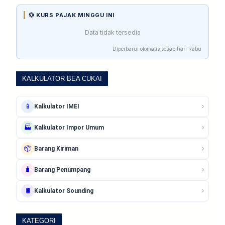
💱 KURS PAJAK MINGGU INI
Data tidak tersedia
Diperbarui otomatis setiap hari Rabu
KALKULATOR BEA CUKAI
›
📱
Kalkulator IMEI
›
🏭
Kalkulator Impor Umum
›
📦
Barang Kiriman
›
🧳
Barang Penumpang
›
🛢️
Kalkulator Sounding
KATEGORI