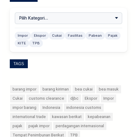
Impor
Ekspor
Cukai
Fasilitas
Pabean
Pajak
KITE
TPB
TAGS
barang impor
barang kiriman
bea cukai
bea masuk
Cukai
customs clearance
djbc
Ekspor
Impor
impor barang
Indonesia
indonesia customs
international trade
kawasan berikat
kepabeanan
pajak
pajak impor
perdagangan internasional
Tempat Penimbunan Berikat
TPB