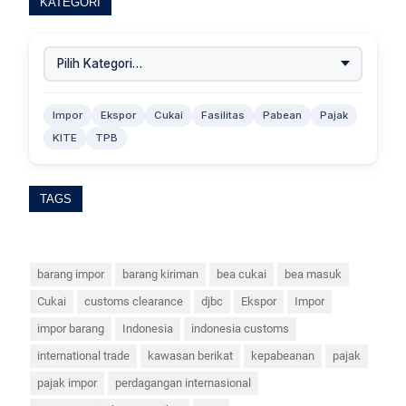
KATEGORI
Impor
Ekspor
Cukai
Fasilitas
Pabean
Pajak
KITE
TPB
TAGS
barang impor
barang kiriman
bea cukai
bea masuk
Cukai
customs clearance
djbc
Ekspor
Impor
impor barang
Indonesia
indonesia customs
international trade
kawasan berikat
kepabeanan
pajak
pajak impor
perdagangan internasional