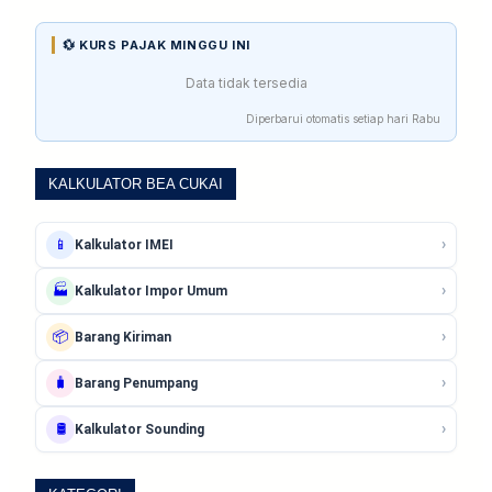
💱 KURS PAJAK MINGGU INI
Data tidak tersedia
Diperbarui otomatis setiap hari Rabu
KALKULATOR BEA CUKAI
›
📱
Kalkulator IMEI
›
🏭
Kalkulator Impor Umum
›
📦
Barang Kiriman
›
🧳
Barang Penumpang
›
🛢️
Kalkulator Sounding