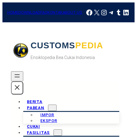
Skip
Facebook
X
Instagram
Telegra
Tumbl
Link
to
HOME
DOWNLOAD
FAQ
KONTAK
ABOUT US
content
CUSTOMSPEDIA
Ensiklopedia Bea Cukai Indonesia.
BERITA
PABEAN
IMPOR
EKSPOR
CUKAI
FASILITAS