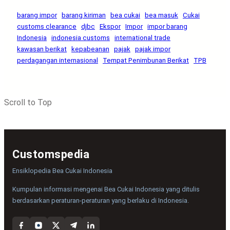
barang impor
barang kiriman
bea cukai
bea masuk
Cukai
customs clearance
djbc
Ekspor
Impor
impor barang
Indonesia
indonesia customs
international trade
kawasan berikat
kepabeanan
pajak
pajak impor
perdagangan internasional
Tempat Penimbunan Berikat
TPB
Scroll to Top
Customspedia
Ensiklopedia Bea Cukai Indonesia
Kumpulan informasi mengenai Bea Cukai Indonesia yang ditulis
berdasarkan peraturan-peraturan yang berlaku di Indonesia.