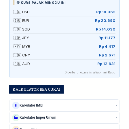
💱 KURS PAJAK MINGGU INI
🇺🇸 USD
Rp 18.062
🇪🇺 EUR
Rp 20.690
🇸🇬 SGD
Rp 14.030
🇯🇵 JPY
Rp 11.177
🇲🇾 MYR
Rp 4.417
🇨🇳 CNY
Rp 2.671
🇦🇺 AUD
Rp 12.631
Diperbarui otomatis setiap hari Rabu
KALKULATOR BEA CUKAI
›
📱
Kalkulator IMEI
›
🏭
Kalkulator Impor Umum