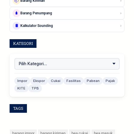
›
📦
Barang Kiriman
›
🧳
Barang Penumpang
›
🛢️
Kalkulator Sounding
KATEGORI
Impor
Ekspor
Cukai
Fasilitas
Pabean
Pajak
KITE
TPB
TAGS
barang impor
barang kiriman
bea cukai
bea masuk