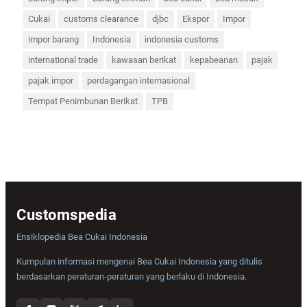
Cukai
customs clearance
djbc
Ekspor
Impor
impor barang
Indonesia
indonesia customs
international trade
kawasan berikat
kepabeanan
pajak
pajak impor
perdagangan internasional
Tempat Penimbunan Berikat
TPB
Customspedia
Ensiklopedia Bea Cukai Indonesia
Kumpulan informasi mengenai Bea Cukai Indonesia yang ditulis
berdasarkan peraturan-peraturan yang berlaku di Indonesia.