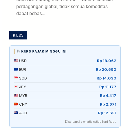
perdagangan global, tidak semua komoditas
dapat bebas…
KURS
KURS PAJAK MINGGU INI
USD
Rp 18.062
EUR
Rp 20.690
SGD
Rp 14.030
JPY
Rp 11.177
MYR
Rp 4.417
CNY
Rp 2.671
AUD
Rp 12.631
Diperbarui otomatis setiap hari Rabu