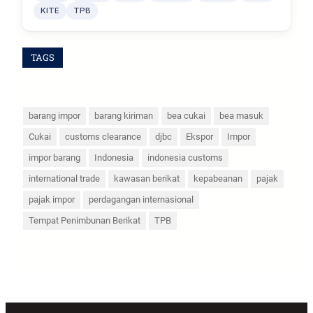
KITE
TPB
TAGS
barang impor
barang kiriman
bea cukai
bea masuk
Cukai
customs clearance
djbc
Ekspor
Impor
impor barang
Indonesia
indonesia customs
international trade
kawasan berikat
kepabeanan
pajak
pajak impor
perdagangan internasional
Tempat Penimbunan Berikat
TPB