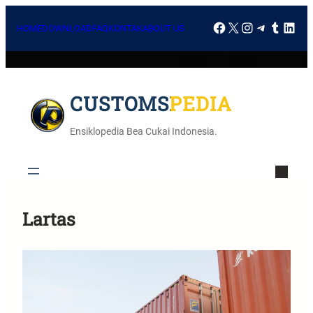
HOME
DOWNLOAD
FAQ
KONTAK
ABOUT US
CUSTOMSPEDIA
Ensiklopedia Bea Cukai Indonesia.
Lartas