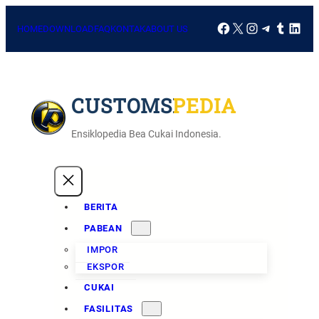
HOME
DOWNLOAD
FAQ
KONTAK
ABOUT US
CUSTOMSPEDIA
Ensiklopedia Bea Cukai Indonesia.
BERITA
PABEAN
IMPOR
EKSPOR
CUKAI
FASILITAS