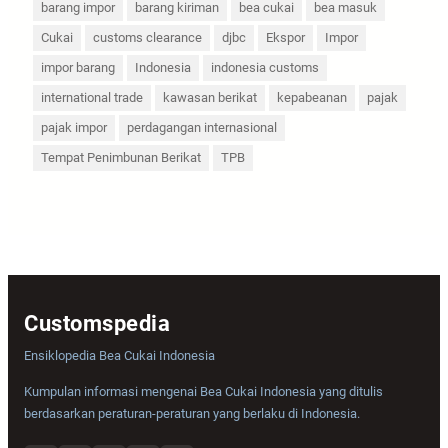
barang impor
barang kiriman
bea cukai
bea masuk
Cukai
customs clearance
djbc
Ekspor
Impor
impor barang
Indonesia
indonesia customs
international trade
kawasan berikat
kepabeanan
pajak
pajak impor
perdagangan internasional
Tempat Penimbunan Berikat
TPB
Customspedia
Ensiklopedia Bea Cukai Indonesia
Kumpulan informasi mengenai Bea Cukai Indonesia yang ditulis
berdasarkan peraturan-peraturan yang berlaku di Indonesia.