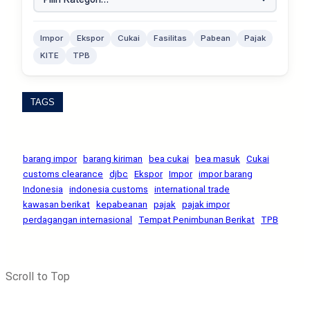
Impor
Ekspor
Cukai
Fasilitas
Pabean
Pajak
KITE
TPB
TAGS
barang impor
barang kiriman
bea cukai
bea masuk
Cukai
customs clearance
djbc
Ekspor
Impor
impor barang
Indonesia
indonesia customs
international trade
kawasan berikat
kepabeanan
pajak
pajak impor
perdagangan internasional
Tempat Penimbunan Berikat
TPB
Scroll to Top