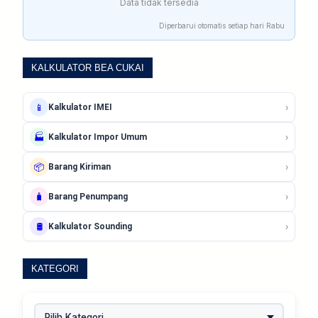
Data tidak tersedia
Diperbarui otomatis setiap hari Rabu
KALKULATOR BEA CUKAI
›
📱
Kalkulator IMEI
›
🏭
Kalkulator Impor Umum
›
📦
Barang Kiriman
›
🧳
Barang Penumpang
›
🛢️
Kalkulator Sounding
KATEGORI