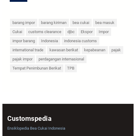
barang impor
barang kiriman
bea cukai
bea masuk
Cukai
customs clearance
djbc
Ekspor
Impor
impor barang
Indonesia
indonesia customs
international trade
kawasan berikat
kepabeanan
pajak
pajak impor
perdagangan internasional
Tempat Penimbunan Berikat
TPB
Customspedia
Ensiklopedia Bea Cukai Indonesia