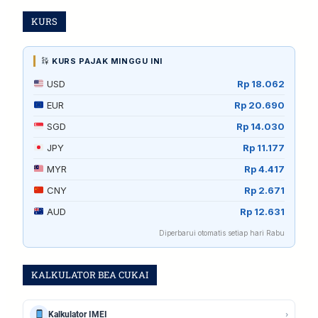
KURS
KURS PAJAK MINGGU INI
USD
Rp 18.062
EUR
Rp 20.690
SGD
Rp 14.030
JPY
Rp 11.177
MYR
Rp 4.417
CNY
Rp 2.671
AUD
Rp 12.631
Diperbarui otomatis setiap hari Rabu
KALKULATOR BEA CUKAI
›
Kalkulator IMEI