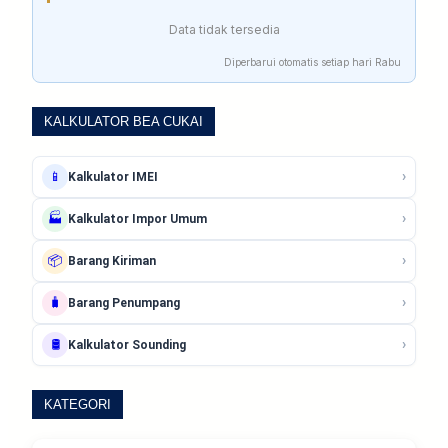
Data tidak tersedia
Diperbarui otomatis setiap hari Rabu
KALKULATOR BEA CUKAI
›
📱
Kalkulator IMEI
›
🏭
Kalkulator Impor Umum
›
📦
Barang Kiriman
›
🧳
Barang Penumpang
›
🛢️
Kalkulator Sounding
KATEGORI