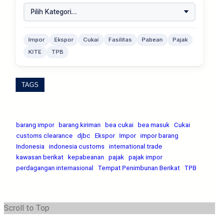
Impor
Ekspor
Cukai
Fasilitas
Pabean
Pajak
KITE
TPB
TAGS
barang impor
barang kiriman
bea cukai
bea masuk
Cukai
customs clearance
djbc
Ekspor
Impor
impor barang
Indonesia
indonesia customs
international trade
kawasan berikat
kepabeanan
pajak
pajak impor
perdagangan internasional
Tempat Penimbunan Berikat
TPB
Scroll to Top