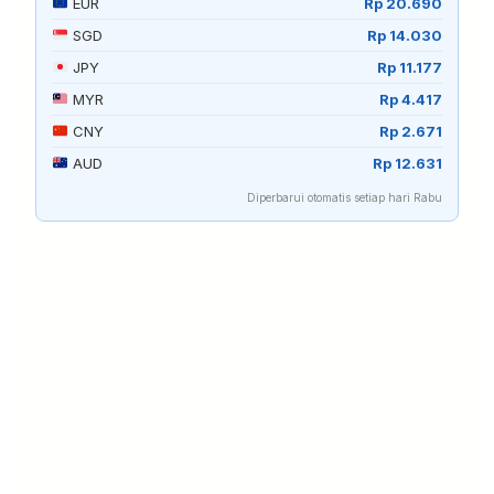
EUR
Rp 20.690
SGD
Rp 14.030
JPY
Rp 11.177
MYR
Rp 4.417
CNY
Rp 2.671
AUD
Rp 12.631
Diperbarui otomatis setiap hari Rabu