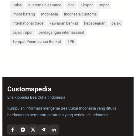
Cukai
customs clearance
djbc
Ekspor
Impor
impor barang
Indonesia
indonesia customs
international trade
kawasan berikat
kepabeanan
pajak
pajak impor
perdagangan internasional
Tempat Penimbunan Berikat
TPB
Customspedia
Ensiklopedia Bea Cukai Indonesia
Kumpulan informasi mengenai Bea Cukai Indonesia yang ditulis
berdasarkan peraturan-peraturan yang berlaku di Indonesia.