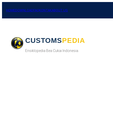
Skip
to
HOME
DOWNLOAD
FAQ
KONTAK
ABOUT US
content
CUSTOMSPEDIA
Ensiklopedia Bea Cukai Indonesia.