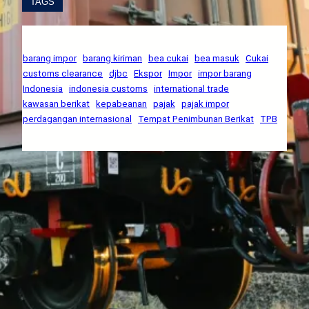
TAGS
barang impor
barang kiriman
bea cukai
bea masuk
Cukai
customs clearance
djbc
Ekspor
Impor
impor barang
Indonesia
indonesia customs
international trade
kawasan berikat
kepabeanan
pajak
pajak impor
perdagangan internasional
Tempat Penimbunan Berikat
TPB