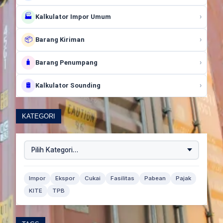
🏭
›
Kalkulator Impor Umum
📦
›
Barang Kiriman
🧳
›
Barang Penumpang
🛢️
›
Kalkulator Sounding
KATEGORI
Impor
Ekspor
Cukai
Fasilitas
Pabean
Pajak
KITE
TPB