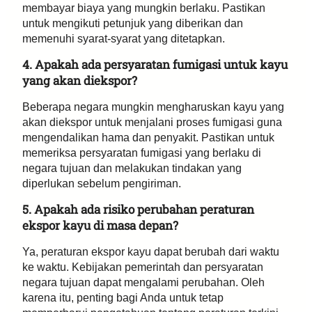
membayar biaya yang mungkin berlaku. Pastikan
untuk mengikuti petunjuk yang diberikan dan
memenuhi syarat-syarat yang ditetapkan.
4. Apakah ada persyaratan fumigasi untuk kayu
yang akan diekspor?
Beberapa negara mungkin mengharuskan kayu yang
akan diekspor untuk menjalani proses fumigasi guna
mengendalikan hama dan penyakit. Pastikan untuk
memeriksa persyaratan fumigasi yang berlaku di
negara tujuan dan melakukan tindakan yang
diperlukan sebelum pengiriman.
5. Apakah ada risiko perubahan peraturan
ekspor kayu di masa depan?
Ya, peraturan ekspor kayu dapat berubah dari waktu
ke waktu. Kebijakan pemerintah dan persyaratan
negara tujuan dapat mengalami perubahan. Oleh
karena itu, penting bagi Anda untuk tetap