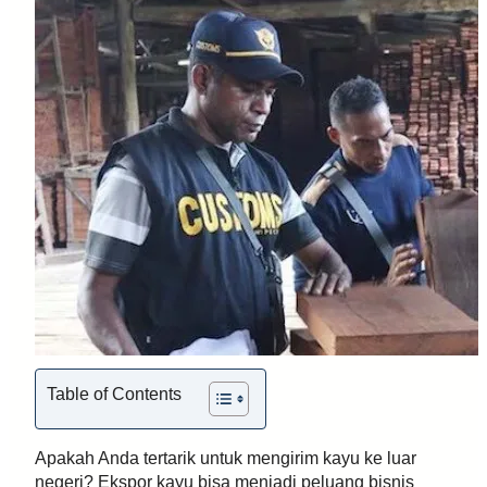
Table of Contents
Apakah Anda tertarik untuk mengirim kayu ke luar
negeri? Ekspor kayu bisa menjadi peluang bisnis