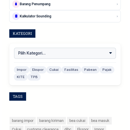
›
🧳
Barang Penumpang
›
🛢️
Kalkulator Sounding
KATEGORI
Impor
Ekspor
Cukai
Fasilitas
Pabean
Pajak
KITE
TPB
TAGS
barang impor
barang kiriman
bea cukai
bea masuk
Cukai
customs clearance
djbc
Ekspor
Impor