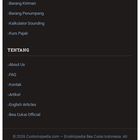
Barang Kiriman
Barang Penumpang
Kalkulator Sounding
Kurs Pajak
TENTANG
About Us
FAQ
Kontak
Artikel
English Articles
Bea Cukai Official
© 2026 Customspedia.com — Ensiklopedia Bea Cukai Indonesia. All