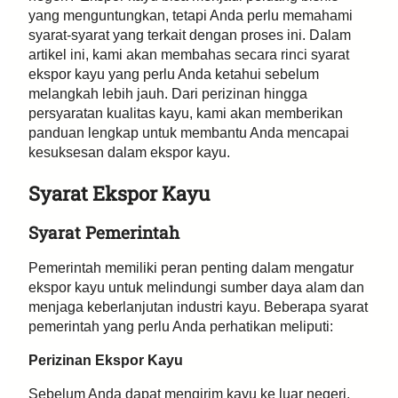
yang menguntungkan, tetapi Anda perlu memahami
syarat-syarat yang terkait dengan proses ini. Dalam
artikel ini, kami akan membahas secara rinci syarat
ekspor kayu yang perlu Anda ketahui sebelum
melangkah lebih jauh. Dari perizinan hingga
persyaratan kualitas kayu, kami akan memberikan
panduan lengkap untuk membantu Anda mencapai
kesuksesan dalam ekspor kayu.
Syarat Ekspor Kayu
Syarat Pemerintah
Pemerintah memiliki peran penting dalam mengatur
ekspor kayu untuk melindungi sumber daya alam dan
menjaga keberlanjutan industri kayu. Beberapa syarat
pemerintah yang perlu Anda perhatikan meliputi:
Perizinan Ekspor Kayu
Sebelum Anda dapat mengirim kayu ke luar negeri,