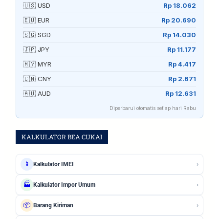
🇺🇸 USD
Rp 18.062
🇪🇺 EUR
Rp 20.690
🇸🇬 SGD
Rp 14.030
🇯🇵 JPY
Rp 11.177
🇲🇾 MYR
Rp 4.417
🇨🇳 CNY
Rp 2.671
🇦🇺 AUD
Rp 12.631
Diperbarui otomatis setiap hari Rabu
KALKULATOR BEA CUKAI
›
📱
Kalkulator IMEI
›
🏭
Kalkulator Impor Umum
›
📦
Barang Kiriman