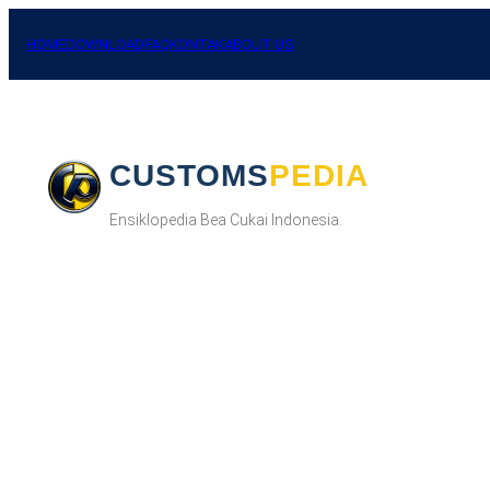
Skip
to
HOME
DOWNLOAD
FAQ
KONTAK
ABOUT US
content
CUSTOMSPEDIA
Ensiklopedia Bea Cukai Indonesia.