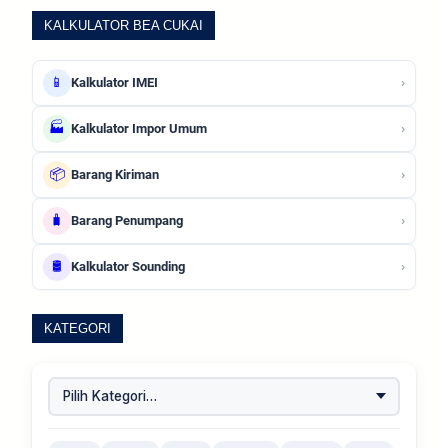
KALKULATOR BEA CUKAI
📱
›
Kalkulator IMEI
🏭
›
Kalkulator Impor Umum
📦
›
Barang Kiriman
🧳
›
Barang Penumpang
🛢️
›
Kalkulator Sounding
KATEGORI