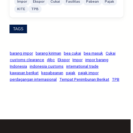
Impor
Ekspor
Cukai
Fasilitas
Pabean
Pajak
KITE
TPB
TAGS
barang impor
barang kiriman
bea cukai
bea masuk
Cukai
customs clearance
djbc
Ekspor
Impor
impor barang
Indonesia
indonesia customs
international trade
kawasan berikat
kepabeanan
pajak
pajak impor
perdagangan internasional
Tempat Penimbunan Berikat
TPB