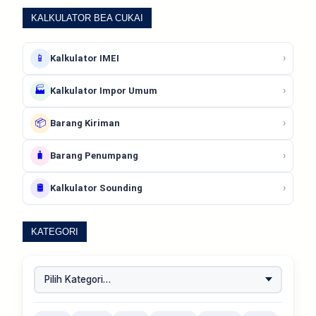
KALKULATOR BEA CUKAI
📱
›
Kalkulator IMEI
🏭
›
Kalkulator Impor Umum
📦
›
Barang Kiriman
🧳
›
Barang Penumpang
🛢️
›
Kalkulator Sounding
KATEGORI