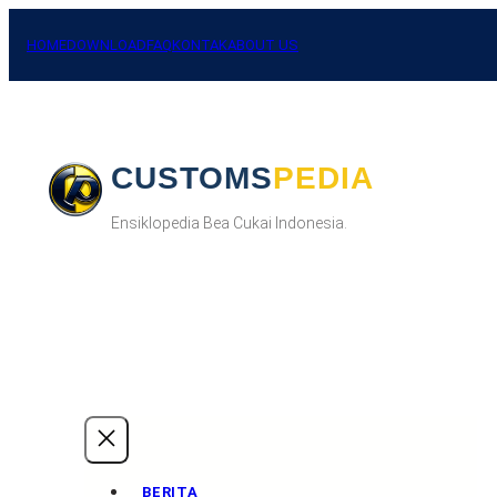
Skip
to
HOME
DOWNLOAD
FAQ
KONTAK
ABOUT US
content
CUSTOMSPEDIA
Ensiklopedia Bea Cukai Indonesia.
BERITA