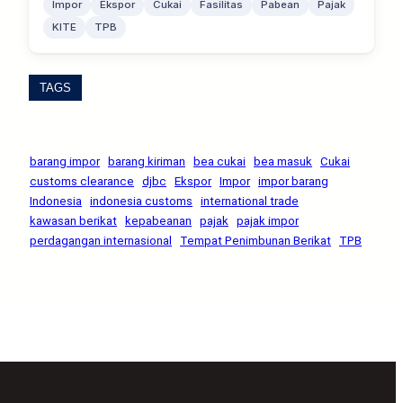
Impor
Ekspor
Cukai
Fasilitas
Pabean
Pajak
KITE
TPB
TAGS
barang impor
barang kiriman
bea cukai
bea masuk
Cukai
customs clearance
djbc
Ekspor
Impor
impor barang
Indonesia
indonesia customs
international trade
kawasan berikat
kepabeanan
pajak
pajak impor
perdagangan internasional
Tempat Penimbunan Berikat
TPB