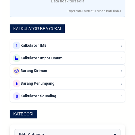
Data tidak tersedia
Diperbarui otomatis setiap hari Rabu
KALKULATOR BEA CUKAI
›
📱
Kalkulator IMEI
›
🏭
Kalkulator Impor Umum
›
📦
Barang Kiriman
›
🧳
Barang Penumpang
›
🛢️
Kalkulator Sounding
KATEGORI