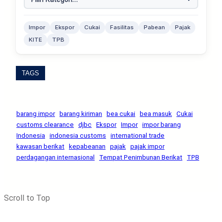
Impor
Ekspor
Cukai
Fasilitas
Pabean
Pajak
KITE
TPB
TAGS
barang impor
barang kiriman
bea cukai
bea masuk
Cukai
customs clearance
djbc
Ekspor
Impor
impor barang
Indonesia
indonesia customs
international trade
kawasan berikat
kepabeanan
pajak
pajak impor
perdagangan internasional
Tempat Penimbunan Berikat
TPB
Scroll to Top