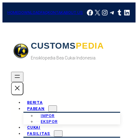
Skip
Facebook
X
Instagram
Telegra
Tumbl
Link
to
HOME
DOWNLOAD
FAQ
KONTAK
ABOUT US
content
CUSTOMSPEDIA
Ensiklopedia Bea Cukai Indonesia.
BERITA
PABEAN
IMPOR
EKSPOR
CUKAI
FASILITAS