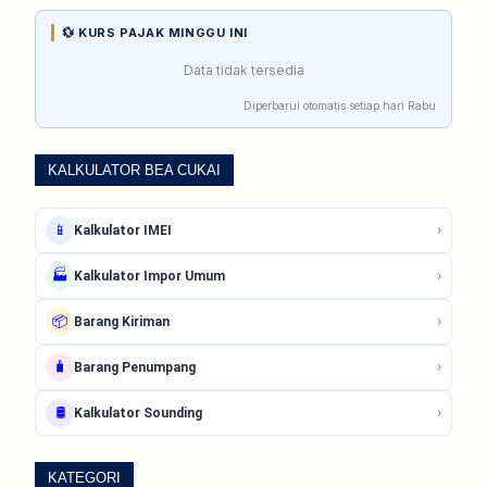
💱 KURS PAJAK MINGGU INI
Data tidak tersedia
Diperbarui otomatis setiap hari Rabu
KALKULATOR BEA CUKAI
›
📱
Kalkulator IMEI
›
🏭
Kalkulator Impor Umum
›
📦
Barang Kiriman
›
🧳
Barang Penumpang
›
🛢️
Kalkulator Sounding
KATEGORI