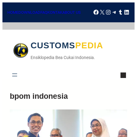
Skip
Facebook
X
Instagra
Telegr
Tumbl
Lin
to
HOME
DOWNLOAD
FAQ
KONTAK
ABOUT US
content
CUSTOMSPEDIA
Ensiklopedia Bea Cukai Indonesia.
bpom indonesia