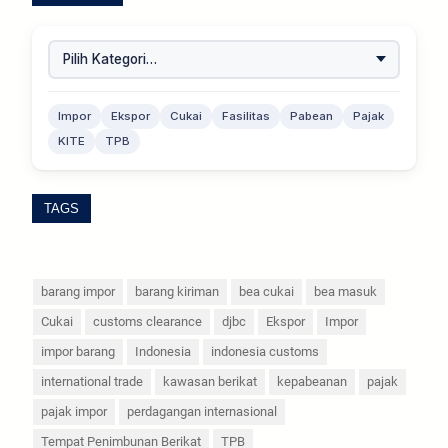
Impor
Ekspor
Cukai
Fasilitas
Pabean
Pajak
KITE
TPB
TAGS
barang impor
barang kiriman
bea cukai
bea masuk
Cukai
customs clearance
djbc
Ekspor
Impor
impor barang
Indonesia
indonesia customs
international trade
kawasan berikat
kepabeanan
pajak
pajak impor
perdagangan internasional
Tempat Penimbunan Berikat
TPB