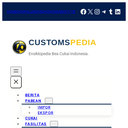
Skip
Facebook
X
Instagram
Telegra
Tumbl
Link
to
HOME
DOWNLOAD
FAQ
KONTAK
ABOUT US
content
CUSTOMSPEDIA
Ensiklopedia Bea Cukai Indonesia.
BERITA
PABEAN
IMPOR
EKSPOR
CUKAI
FASILITAS