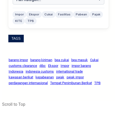
Impor
Ekspor
Cukai
Fasilitas
Pabean
Pajak
KITE
TPB
TAGS
barang impor
barang kiriman
bea cukai
bea masuk
Cukai
customs clearance
djbc
Ekspor
Impor
impor barang
Indonesia
indonesia customs
international trade
kawasan berikat
kepabeanan
pajak
pajak impor
perdagangan internasional
Tempat Penimbunan Berikat
TPB
Scroll to Top