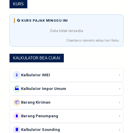
KURS
💱 KURS PAJAK MINGGU INI
Data tidak tersedia
Diperbarui otomatis setiap hari Rabu
KALKULATOR BEA CUKAI
📱
›
Kalkulator IMEI
🏭
›
Kalkulator Impor Umum
📦
›
Barang Kiriman
🧳
›
Barang Penumpang
🛢️
›
Kalkulator Sounding