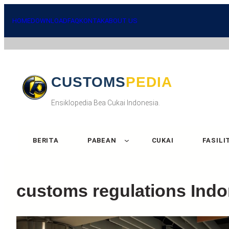
HOME
DOWNLOAD
FAQ
KONTAK
ABOUT US
CUSTOMSPEDIA
Ensiklopedia Bea Cukai Indonesia.
BERITA
PABEAN
CUKAI
FASILI
customs regulations Indo