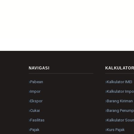
NAVIGASI
KALKULATO
Pabean
Kalkulator IMEI
Impor
Kalkulator Impo
Ekspor
Barang Kiriman
Cukai
Barang Penum
Fasilitas
Kalkulator Sou
Pajak
Kurs Pajak