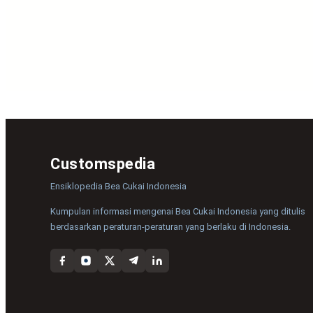
Customspedia
Ensiklopedia Bea Cukai Indonesia
Kumpulan informasi mengenai Bea Cukai Indonesia yang ditulis
berdasarkan peraturan-peraturan yang berlaku di Indonesia.