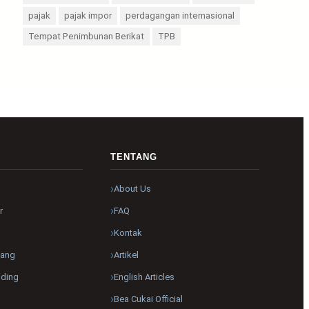
pajak
pajak impor
perdagangan internasional
Tempat Penimbunan Berikat
TPB
R
TENTANG
About Us
r
FAQ
Kontak
pang
Artikel
nding
English Articles
Bea Cukai Official