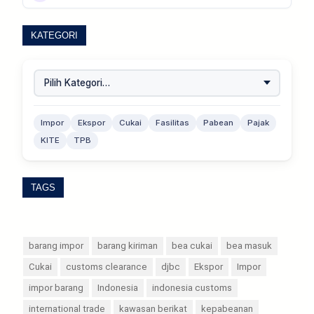
KATEGORI
Impor
Ekspor
Cukai
Fasilitas
Pabean
Pajak
KITE
TPB
TAGS
barang impor
barang kiriman
bea cukai
bea masuk
Cukai
customs clearance
djbc
Ekspor
Impor
impor barang
Indonesia
indonesia customs
international trade
kawasan berikat
kepabeanan