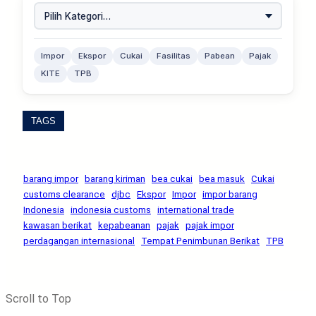
Impor
Ekspor
Cukai
Fasilitas
Pabean
Pajak
KITE
TPB
TAGS
barang impor
barang kiriman
bea cukai
bea masuk
Cukai
customs clearance
djbc
Ekspor
Impor
impor barang
Indonesia
indonesia customs
international trade
kawasan berikat
kepabeanan
pajak
pajak impor
perdagangan internasional
Tempat Penimbunan Berikat
TPB
Scroll to Top