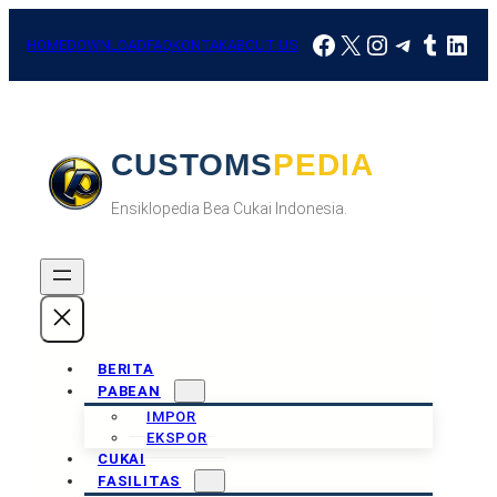
Skip
Facebook
X
Instagram
Telegra
Tumbl
Link
to
HOME
DOWNLOAD
FAQ
KONTAK
ABOUT US
content
CUSTOMSPEDIA
Ensiklopedia Bea Cukai Indonesia.
BERITA
PABEAN
IMPOR
EKSPOR
CUKAI
FASILITAS