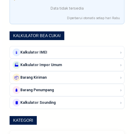
Data tidak tersedia
Diperbarui otomatis setiap hari Rabu
KALKULATOR BEA CUKAI
›
📱
Kalkulator IMEI
›
🏭
Kalkulator Impor Umum
›
📦
Barang Kiriman
›
🧳
Barang Penumpang
›
🛢️
Kalkulator Sounding
KATEGORI