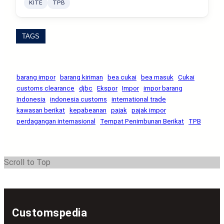
KITE
TPB
TAGS
barang impor
barang kiriman
bea cukai
bea masuk
Cukai
customs clearance
djbc
Ekspor
Impor
impor barang
Indonesia
indonesia customs
international trade
kawasan berikat
kepabeanan
pajak
pajak impor
perdagangan internasional
Tempat Penimbunan Berikat
TPB
Scroll to Top
Customspedia