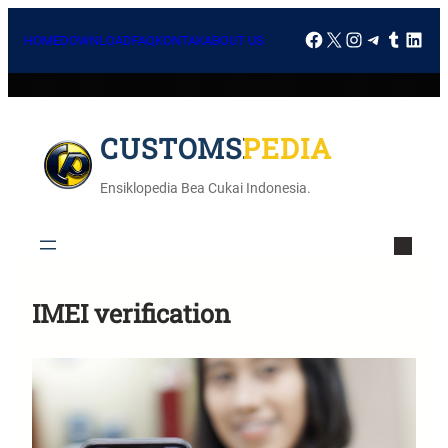
HOME
DOWNLOAD
FAQ
KONTAK
ABOUT US
CUSTOMSPEDIA
Ensiklopedia Bea Cukai Indonesia.
IMEI verification