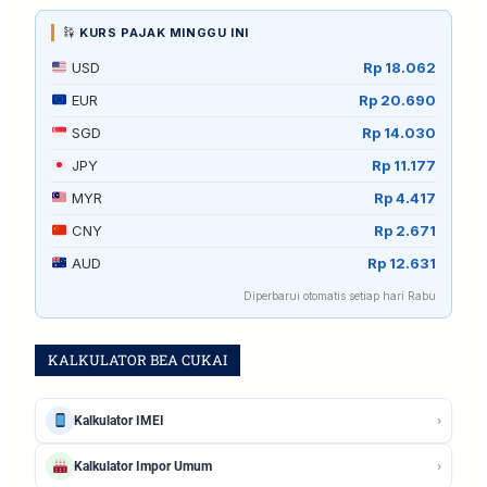
KURS PAJAK MINGGU INI
USD
Rp 18.062
EUR
Rp 20.690
SGD
Rp 14.030
JPY
Rp 11.177
MYR
Rp 4.417
CNY
Rp 2.671
AUD
Rp 12.631
Diperbarui otomatis setiap hari Rabu
KALKULATOR BEA CUKAI
›
Kalkulator IMEI
›
Kalkulator Impor Umum