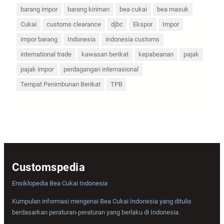
barang impor
barang kiriman
bea cukai
bea masuk
Cukai
customs clearance
djbc
Ekspor
Impor
impor barang
Indonesia
indonesia customs
international trade
kawasan berikat
kepabeanan
pajak
pajak impor
perdagangan internasional
Tempat Penimbunan Berikat
TPB
Customspedia
Ensiklopedia Bea Cukai Indonesia
Kumpulan informasi mengenai Bea Cukai Indonesia yang ditulis
berdasarkan peraturan-peraturan yang berlaku di Indonesia.