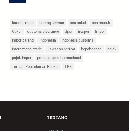
barang impor
barang kiriman
bea cukai
bea masuk
Cukai
customs clearance
djbc
Ekspor
Impor
impor barang
Indonesia
indonesia customs
international trade
kawasan berikat
kepabeanan
pajak
pajak impor
perdagangan internasional
Tempat Penimbunan Berikat
TPB
R
TENTANG