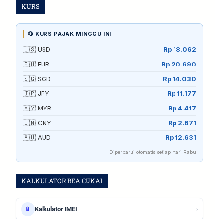
KURS
💱 KURS PAJAK MINGGU INI
🇺🇸 USD
Rp 18.062
🇪🇺 EUR
Rp 20.690
🇸🇬 SGD
Rp 14.030
🇯🇵 JPY
Rp 11.177
🇲🇾 MYR
Rp 4.417
🇨🇳 CNY
Rp 2.671
🇦🇺 AUD
Rp 12.631
Diperbarui otomatis setiap hari Rabu
KALKULATOR BEA CUKAI
📱
›
Kalkulator IMEI