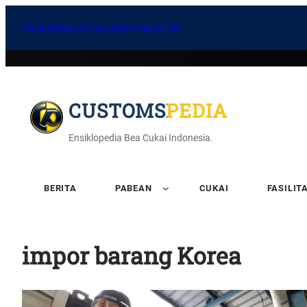
HOME
DOWNLOAD
FAQ
KONTAK
ABOUT US
CUSTOMSPEDIA
Ensiklopedia Bea Cukai Indonesia.
BERITA
PABEAN
CUKAI
FASILIT
impor barang Korea