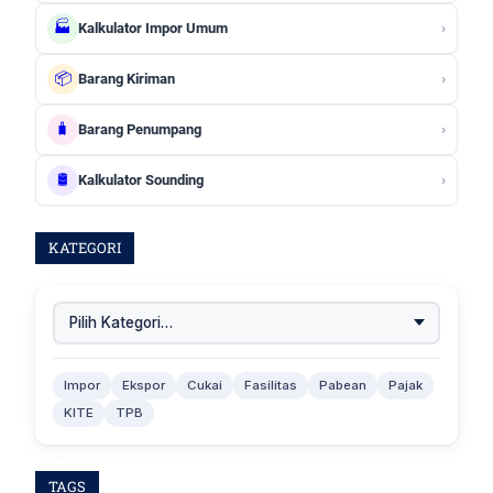
🏭
›
Kalkulator Impor Umum
📦
›
Barang Kiriman
🧳
›
Barang Penumpang
🛢️
›
Kalkulator Sounding
KATEGORI
Impor
Ekspor
Cukai
Fasilitas
Pabean
Pajak
KITE
TPB
TAGS