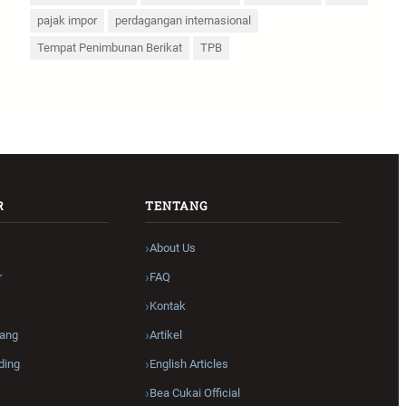
pajak impor
perdagangan internasional
Tempat Penimbunan Berikat
TPB
R
TENTANG
About Us
r
FAQ
Kontak
ang
Artikel
ding
English Articles
Bea Cukai Official