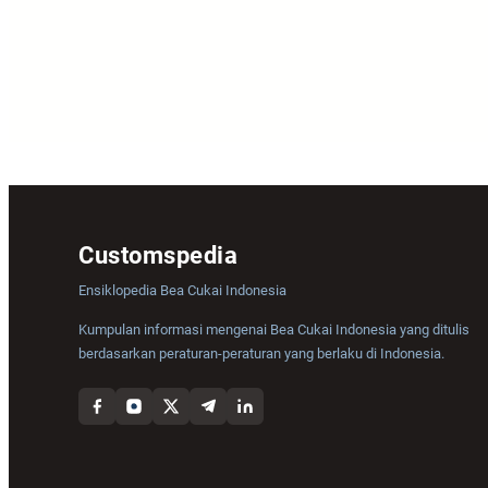
Customspedia
Ensiklopedia Bea Cukai Indonesia
Kumpulan informasi mengenai Bea Cukai Indonesia yang ditulis
berdasarkan peraturan-peraturan yang berlaku di Indonesia.