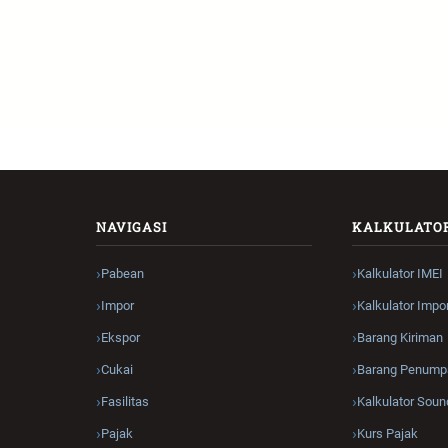
NAVIGASI
KALKULATO
Pabean
Kalkulator IMEI
Impor
Kalkulator Impo
Ekspor
Barang Kiriman
Cukai
Barang Penump
Fasilitas
Kalkulator Soun
Pajak
Kurs Pajak