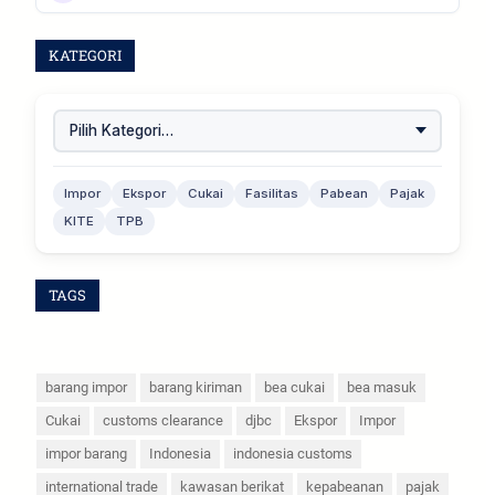
KATEGORI
Impor
Ekspor
Cukai
Fasilitas
Pabean
Pajak
KITE
TPB
TAGS
barang impor
barang kiriman
bea cukai
bea masuk
Cukai
customs clearance
djbc
Ekspor
Impor
impor barang
Indonesia
indonesia customs
international trade
kawasan berikat
kepabeanan
pajak