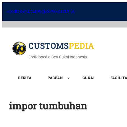
HOME
DOWNLOAD
FAQ
KONTAK
ABOUT US
CUSTOMSPEDIA
Ensiklopedia Bea Cukai Indonesia.
BERITA
PABEAN
CUKAI
FASILIT
impor tumbuhan