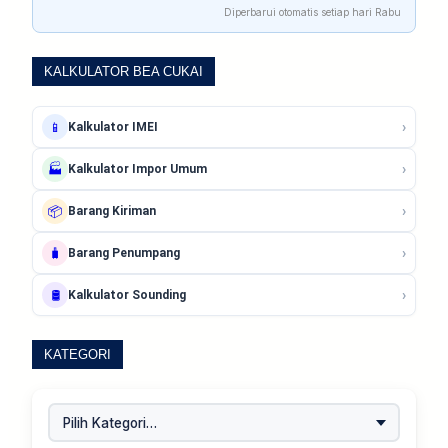
Diperbarui otomatis setiap hari Rabu
KALKULATOR BEA CUKAI
›
📱
Kalkulator IMEI
›
🏭
Kalkulator Impor Umum
›
📦
Barang Kiriman
›
🧳
Barang Penumpang
›
🛢️
Kalkulator Sounding
KATEGORI