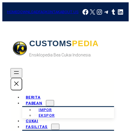
Skip
Facebook
X
Instagram
Telegra
Tumbl
Link
to
HOME
DOWNLOAD
FAQ
KONTAK
ABOUT US
content
CUSTOMSPEDIA
Ensiklopedia Bea Cukai Indonesia.
BERITA
PABEAN
IMPOR
EKSPOR
CUKAI
FASILITAS