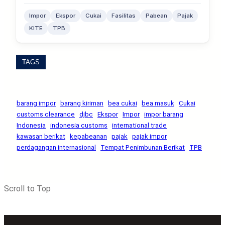
Impor
Ekspor
Cukai
Fasilitas
Pabean
Pajak
KITE
TPB
TAGS
barang impor
barang kiriman
bea cukai
bea masuk
Cukai
customs clearance
djbc
Ekspor
Impor
impor barang
Indonesia
indonesia customs
international trade
kawasan berikat
kepabeanan
pajak
pajak impor
perdagangan internasional
Tempat Penimbunan Berikat
TPB
Scroll to Top