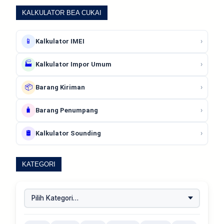
KALKULATOR BEA CUKAI
📱
›
Kalkulator IMEI
🏭
›
Kalkulator Impor Umum
📦
›
Barang Kiriman
🧳
›
Barang Penumpang
🛢️
›
Kalkulator Sounding
KATEGORI