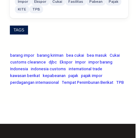
Impor
Ekspor
Cukai
Fasilitas
Pabean
Pajak
KITE
TPB
TAGS
barang impor
barang kiriman
bea cukai
bea masuk
Cukai
customs clearance
djbc
Ekspor
Impor
impor barang
Indonesia
indonesia customs
international trade
kawasan berikat
kepabeanan
pajak
pajak impor
perdagangan internasional
Tempat Penimbunan Berikat
TPB