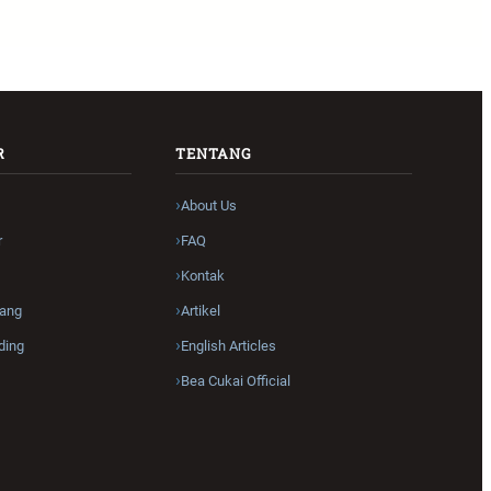
R
TENTANG
About Us
r
FAQ
Kontak
ang
Artikel
ding
English Articles
Bea Cukai Official