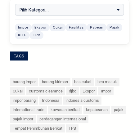
Impor
Ekspor
Cukai
Fasilitas
Pabean
Pajak
KITE
TPB
TAGS
barang impor
barang kiriman
bea cukai
bea masuk
Cukai
customs clearance
djbc
Ekspor
Impor
impor barang
Indonesia
indonesia customs
international trade
kawasan berikat
kepabeanan
pajak
pajak impor
perdagangan internasional
Tempat Penimbunan Berikat
TPB