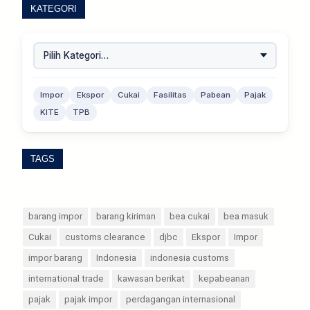
KATEGORI
Impor
Ekspor
Cukai
Fasilitas
Pabean
Pajak
KITE
TPB
TAGS
barang impor
barang kiriman
bea cukai
bea masuk
Cukai
customs clearance
djbc
Ekspor
Impor
impor barang
Indonesia
indonesia customs
international trade
kawasan berikat
kepabeanan
pajak
pajak impor
perdagangan internasional