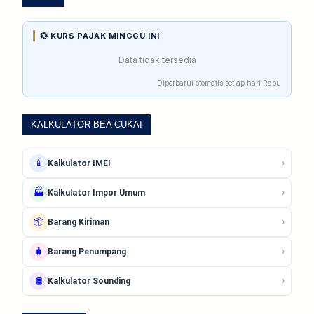
💱 KURS PAJAK MINGGU INI
Data tidak tersedia
Diperbarui otomatis setiap hari Rabu
KALKULATOR BEA CUKAI
›
📱
Kalkulator IMEI
›
🏭
Kalkulator Impor Umum
›
📦
Barang Kiriman
›
🧳
Barang Penumpang
›
🛢️
Kalkulator Sounding