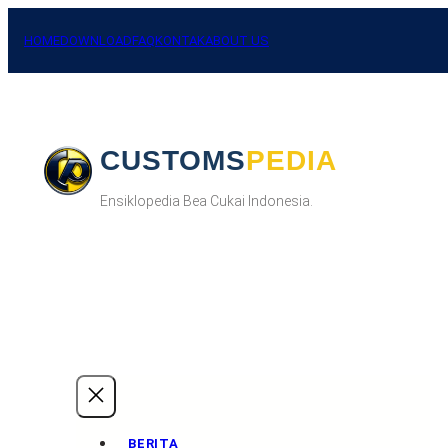
Skip
to
HOME
DOWNLOAD
FAQ
KONTAK
ABOUT US
content
CUSTOMSPEDIA
Ensiklopedia Bea Cukai Indonesia.
BERITA