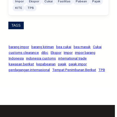
Impor
Ekspor
Cukai
Fasilitas
Pabean
Pajak
KITE
TPB
TAGS
barang impor
barang kiriman
bea cukai
bea masuk
Cukai
customs clearance
djbc
Ekspor
Impor
impor barang
Indonesia
indonesia customs
international trade
kawasan berikat
kepabeanan
pajak
pajak impor
perdagangan internasional
Tempat Penimbunan Berikat
TPB