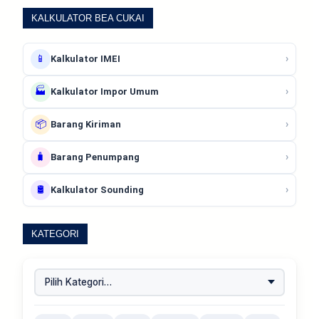
KALKULATOR BEA CUKAI
📱
›
Kalkulator IMEI
🏭
›
Kalkulator Impor Umum
📦
›
Barang Kiriman
🧳
›
Barang Penumpang
🛢️
›
Kalkulator Sounding
KATEGORI