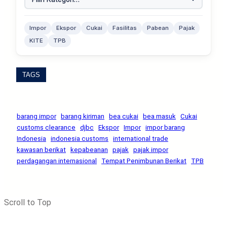
Impor
Ekspor
Cukai
Fasilitas
Pabean
Pajak
KITE
TPB
TAGS
barang impor
barang kiriman
bea cukai
bea masuk
Cukai
customs clearance
djbc
Ekspor
Impor
impor barang
Indonesia
indonesia customs
international trade
kawasan berikat
kepabeanan
pajak
pajak impor
perdagangan internasional
Tempat Penimbunan Berikat
TPB
Scroll to Top