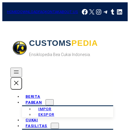
Skip
Facebook
X
Instagram
Telegra
Tumbl
Link
to
HOME
DOWNLOAD
FAQ
KONTAK
ABOUT US
content
CUSTOMSPEDIA
Ensiklopedia Bea Cukai Indonesia.
BERITA
PABEAN
IMPOR
EKSPOR
CUKAI
FASILITAS