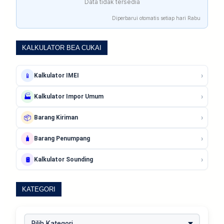
Data tidak tersedia
Diperbarui otomatis setiap hari Rabu
KALKULATOR BEA CUKAI
›
📱
Kalkulator IMEI
›
🏭
Kalkulator Impor Umum
›
📦
Barang Kiriman
›
🧳
Barang Penumpang
›
🛢️
Kalkulator Sounding
KATEGORI