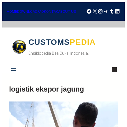
Skip
Facebook
X
Instagra
Telegr
Tumbl
Lin
to
HOME
DOWNLOAD
FAQ
KONTAK
ABOUT US
content
CUSTOMSPEDIA
Ensiklopedia Bea Cukai Indonesia.
logistik ekspor jagung