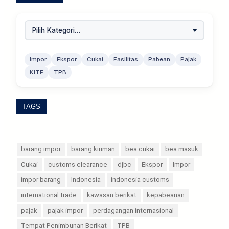
Impor
Ekspor
Cukai
Fasilitas
Pabean
Pajak
KITE
TPB
TAGS
barang impor
barang kiriman
bea cukai
bea masuk
Cukai
customs clearance
djbc
Ekspor
Impor
impor barang
Indonesia
indonesia customs
international trade
kawasan berikat
kepabeanan
pajak
pajak impor
perdagangan internasional
Tempat Penimbunan Berikat
TPB