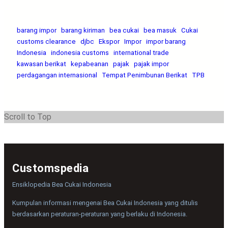
barang impor
barang kiriman
bea cukai
bea masuk
Cukai
customs clearance
djbc
Ekspor
Impor
impor barang
Indonesia
indonesia customs
international trade
kawasan berikat
kepabeanan
pajak
pajak impor
perdagangan internasional
Tempat Penimbunan Berikat
TPB
Scroll to Top
Customspedia
Ensiklopedia Bea Cukai Indonesia
Kumpulan informasi mengenai Bea Cukai Indonesia yang ditulis
berdasarkan peraturan-peraturan yang berlaku di Indonesia.