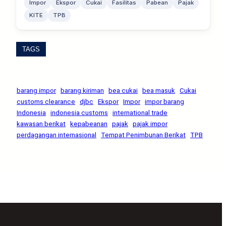
Impor
Ekspor
Cukai
Fasilitas
Pabean
Pajak
KITE
TPB
TAGS
barang impor
barang kiriman
bea cukai
bea masuk
Cukai
customs clearance
djbc
Ekspor
Impor
impor barang
Indonesia
indonesia customs
international trade
kawasan berikat
kepabeanan
pajak
pajak impor
perdagangan internasional
Tempat Penimbunan Berikat
TPB