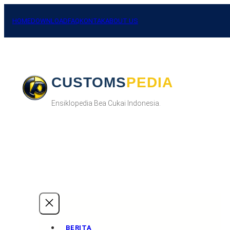
Skip
to
HOME
DOWNLOAD
FAQ
KONTAK
ABOUT US
content
CUSTOMSPEDIA
Ensiklopedia Bea Cukai Indonesia.
BERITA