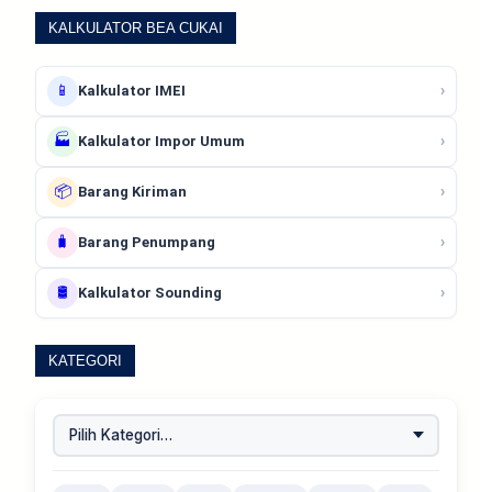
KALKULATOR BEA CUKAI
📱
›
Kalkulator IMEI
🏭
›
Kalkulator Impor Umum
📦
›
Barang Kiriman
🧳
›
Barang Penumpang
🛢️
›
Kalkulator Sounding
KATEGORI