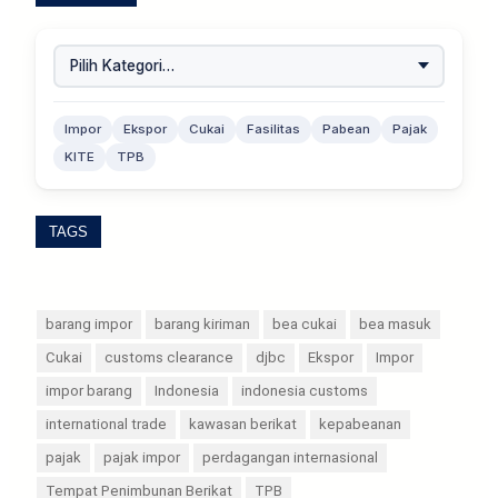
Impor
Ekspor
Cukai
Fasilitas
Pabean
Pajak
KITE
TPB
TAGS
barang impor
barang kiriman
bea cukai
bea masuk
Cukai
customs clearance
djbc
Ekspor
Impor
impor barang
Indonesia
indonesia customs
international trade
kawasan berikat
kepabeanan
pajak
pajak impor
perdagangan internasional
Tempat Penimbunan Berikat
TPB