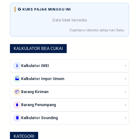
💱 KURS PAJAK MINGGU INI
Data tidak tersedia
Diperbarui otomatis setiap hari Rabu
KALKULATOR BEA CUKAI
›
📱
Kalkulator IMEI
›
🏭
Kalkulator Impor Umum
›
📦
Barang Kiriman
›
🧳
Barang Penumpang
›
🛢️
Kalkulator Sounding
KATEGORI