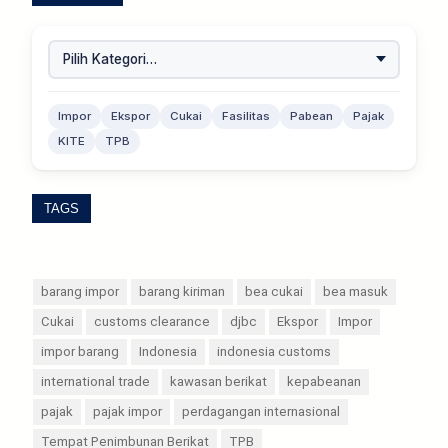
Impor
Ekspor
Cukai
Fasilitas
Pabean
Pajak
KITE
TPB
TAGS
barang impor
barang kiriman
bea cukai
bea masuk
Cukai
customs clearance
djbc
Ekspor
Impor
impor barang
Indonesia
indonesia customs
international trade
kawasan berikat
kepabeanan
pajak
pajak impor
perdagangan internasional
Tempat Penimbunan Berikat
TPB