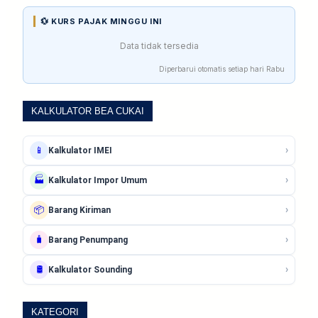
💱 KURS PAJAK MINGGU INI
Data tidak tersedia
Diperbarui otomatis setiap hari Rabu
KALKULATOR BEA CUKAI
›
📱
Kalkulator IMEI
›
🏭
Kalkulator Impor Umum
›
📦
Barang Kiriman
›
🧳
Barang Penumpang
›
🛢️
Kalkulator Sounding
KATEGORI