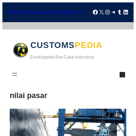
HOME
DOWNLOAD
FAQ
KONTAK
ABOUT US
CUSTOMSPEDIA
Ensiklopedia Bea Cukai Indonesia.
nilai pasar