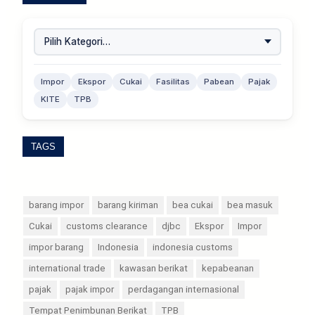
Impor
Ekspor
Cukai
Fasilitas
Pabean
Pajak
KITE
TPB
TAGS
barang impor
barang kiriman
bea cukai
bea masuk
Cukai
customs clearance
djbc
Ekspor
Impor
impor barang
Indonesia
indonesia customs
international trade
kawasan berikat
kepabeanan
pajak
pajak impor
perdagangan internasional
Tempat Penimbunan Berikat
TPB