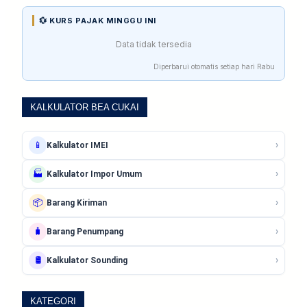
💱 KURS PAJAK MINGGU INI
Data tidak tersedia
Diperbarui otomatis setiap hari Rabu
KALKULATOR BEA CUKAI
›
📱
Kalkulator IMEI
›
🏭
Kalkulator Impor Umum
›
📦
Barang Kiriman
›
🧳
Barang Penumpang
›
🛢️
Kalkulator Sounding
KATEGORI