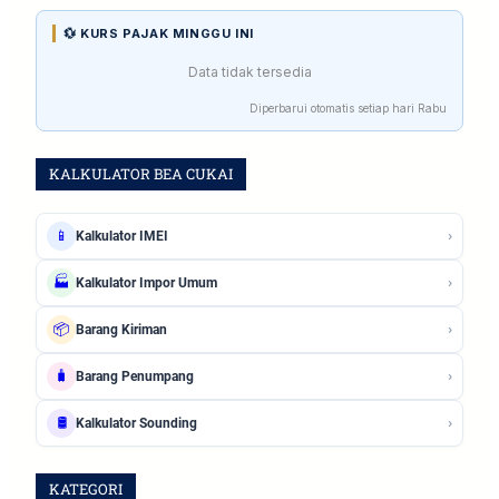
💱 KURS PAJAK MINGGU INI
Data tidak tersedia
Diperbarui otomatis setiap hari Rabu
KALKULATOR BEA CUKAI
›
📱
Kalkulator IMEI
›
🏭
Kalkulator Impor Umum
›
📦
Barang Kiriman
›
🧳
Barang Penumpang
›
🛢️
Kalkulator Sounding
KATEGORI