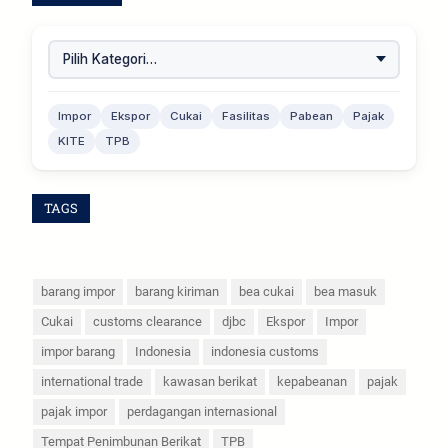
Impor
Ekspor
Cukai
Fasilitas
Pabean
Pajak
KITE
TPB
TAGS
barang impor
barang kiriman
bea cukai
bea masuk
Cukai
customs clearance
djbc
Ekspor
Impor
impor barang
Indonesia
indonesia customs
international trade
kawasan berikat
kepabeanan
pajak
pajak impor
perdagangan internasional
Tempat Penimbunan Berikat
TPB