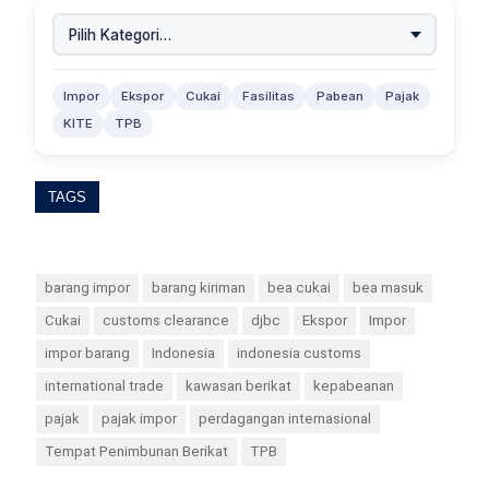
Impor
Ekspor
Cukai
Fasilitas
Pabean
Pajak
KITE
TPB
TAGS
barang impor
barang kiriman
bea cukai
bea masuk
Cukai
customs clearance
djbc
Ekspor
Impor
impor barang
Indonesia
indonesia customs
international trade
kawasan berikat
kepabeanan
pajak
pajak impor
perdagangan internasional
Tempat Penimbunan Berikat
TPB