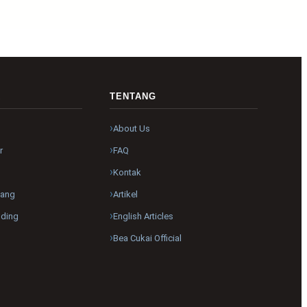
R
TENTANG
About Us
r
FAQ
Kontak
pang
Artikel
nding
English Articles
Bea Cukai Official