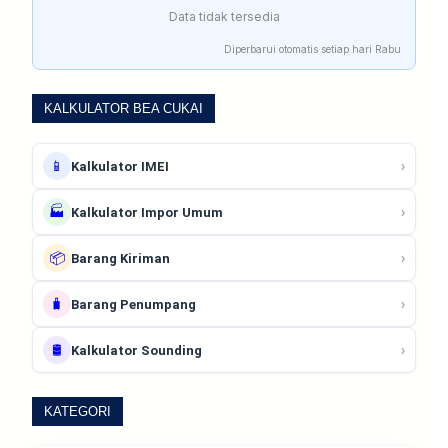
Data tidak tersedia
Diperbarui otomatis setiap hari Rabu
KALKULATOR BEA CUKAI
📱
›
Kalkulator IMEI
🏭
›
Kalkulator Impor Umum
📦
›
Barang Kiriman
🧳
›
Barang Penumpang
🛢️
›
Kalkulator Sounding
KATEGORI