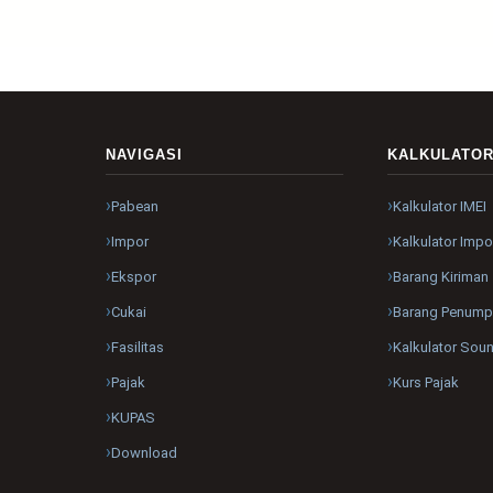
NAVIGASI
KALKULATO
Pabean
Kalkulator IMEI
Impor
Kalkulator Impo
Ekspor
Barang Kiriman
Cukai
Barang Penum
Fasilitas
Kalkulator Sou
Pajak
Kurs Pajak
KUPAS
Download