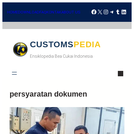
Skip
Facebook
X
Instagra
Telegr
Tumbl
Lin
to
HOME
DOWNLOAD
FAQ
KONTAK
ABOUT US
content
CUSTOMSPEDIA
Ensiklopedia Bea Cukai Indonesia.
persyaratan dokumen