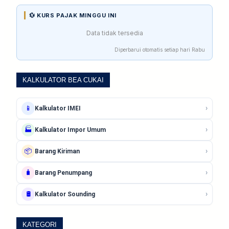
💱 KURS PAJAK MINGGU INI
Data tidak tersedia
Diperbarui otomatis setiap hari Rabu
KALKULATOR BEA CUKAI
›
📱
Kalkulator IMEI
›
🏭
Kalkulator Impor Umum
›
📦
Barang Kiriman
›
🧳
Barang Penumpang
›
🛢️
Kalkulator Sounding
KATEGORI