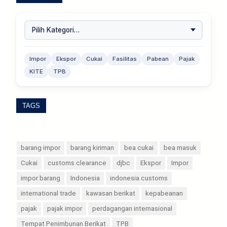
Impor
Ekspor
Cukai
Fasilitas
Pabean
Pajak
KITE
TPB
TAGS
barang impor
barang kiriman
bea cukai
bea masuk
Cukai
customs clearance
djbc
Ekspor
Impor
impor barang
Indonesia
indonesia customs
international trade
kawasan berikat
kepabeanan
pajak
pajak impor
perdagangan internasional
Tempat Penimbunan Berikat
TPB