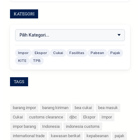
KATEGORI
Impor
Ekspor
Cukai
Fasilitas
Pabean
Pajak
KITE
TPB
TAGS
barang impor
barang kiriman
bea cukai
bea masuk
Cukai
customs clearance
djbc
Ekspor
Impor
impor barang
Indonesia
indonesia customs
international trade
kawasan berikat
kepabeanan
pajak