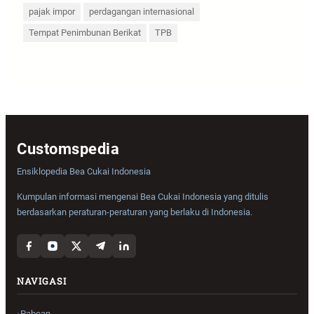
pajak impor
perdagangan internasional
Tempat Penimbunan Berikat
TPB
Customspedia
Ensiklopedia Bea Cukai Indonesia
Kumpulan informasi mengenai Bea Cukai Indonesia yang ditulis
berdasarkan peraturan-peraturan yang berlaku di Indonesia.
NAVIGASI
Pabean