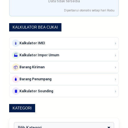
Data tidak tersedia
Diperbarui otomatis setiap hari Rabu
KALKULATOR BEA CUKAI
›
📱
Kalkulator IMEI
›
🏭
Kalkulator Impor Umum
›
📦
Barang Kiriman
›
🧳
Barang Penumpang
›
🛢️
Kalkulator Sounding
KATEGORI