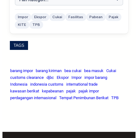
Impor
Ekspor
Cukai
Fasilitas
Pabean
Pajak
KITE
TPB
TAGS
barang impor
barang kiriman
bea cukai
bea masuk
Cukai
customs clearance
djbc
Ekspor
Impor
impor barang
Indonesia
indonesia customs
international trade
kawasan berikat
kepabeanan
pajak
pajak impor
perdagangan internasional
Tempat Penimbunan Berikat
TPB