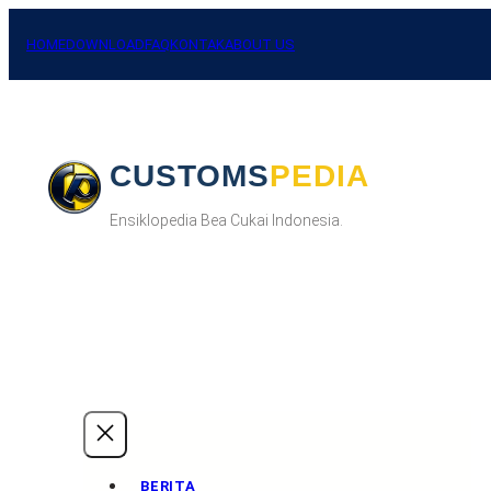
Skip
to
HOME
DOWNLOAD
FAQ
KONTAK
ABOUT US
content
CUSTOMSPEDIA
Ensiklopedia Bea Cukai Indonesia.
BERITA