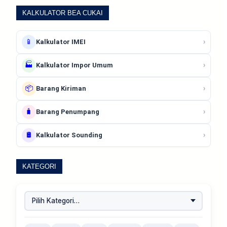
KALKULATOR BEA CUKAI
📱
›
Kalkulator IMEI
🏭
›
Kalkulator Impor Umum
📦
›
Barang Kiriman
🧳
›
Barang Penumpang
🛢️
›
Kalkulator Sounding
KATEGORI