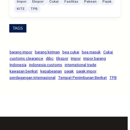
Impor
Ekspor
Cukai
Fasilitas
Pabean
Pajak
KITE
TPB
TAGS
barang impor
barang kiriman
bea cukai
bea masuk
Cukai
customs clearance
djbc
Ekspor
Impor
impor barang
Indonesia
indonesia customs
international trade
kawasan berikat
kepabeanan
pajak
pajak impor
perdagangan internasional
Tempat Penimbunan Berikat
TPB