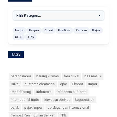
Impor
Ekspor
Cukai
Fasilitas
Pabean
Pajak
KITE
TPB
TAGS
barang impor
barang kiriman
bea cukai
bea masuk
Cukai
customs clearance
djbc
Ekspor
Impor
impor barang
Indonesia
indonesia customs
international trade
kawasan berikat
kepabeanan
pajak
pajak impor
perdagangan internasional
Tempat Penimbunan Berikat
TPB