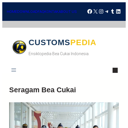
Skip
Facebook
X
Instagra
Telegr
Tumbl
Lin
to
HOME
DOWNLOAD
FAQ
KONTAK
ABOUT US
content
CUSTOMSPEDIA
Ensiklopedia Bea Cukai Indonesia.
Seragam Bea Cukai