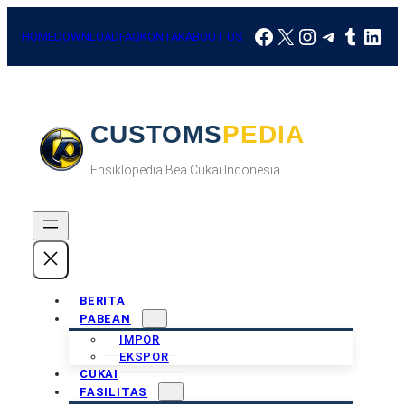
Skip
Facebook
X
Instagram
Telegra
Tumbl
Link
to
HOME
DOWNLOAD
FAQ
KONTAK
ABOUT US
content
CUSTOMSPEDIA
Ensiklopedia Bea Cukai Indonesia.
BERITA
PABEAN
IMPOR
EKSPOR
CUKAI
FASILITAS