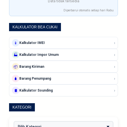
Data tidak tersedia
Diperbarui otomatis setiap hari Rabu
KALKULATOR BEA CUKAI
›
📱
Kalkulator IMEI
›
🏭
Kalkulator Impor Umum
›
📦
Barang Kiriman
›
🧳
Barang Penumpang
›
🛢️
Kalkulator Sounding
KATEGORI