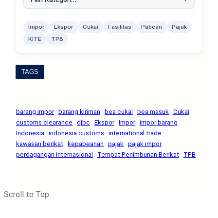
Impor
Ekspor
Cukai
Fasilitas
Pabean
Pajak
KITE
TPB
TAGS
barang impor
barang kiriman
bea cukai
bea masuk
Cukai
customs clearance
djbc
Ekspor
Impor
impor barang
Indonesia
indonesia customs
international trade
kawasan berikat
kepabeanan
pajak
pajak impor
perdagangan internasional
Tempat Penimbunan Berikat
TPB
Scroll to Top