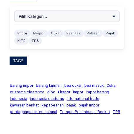
Impor
Ekspor
Cukai
Fasilitas
Pabean
Pajak
KITE
TPB
TAGS
barang impor
barang kiriman
bea cukai
bea masuk
Cukai
customs clearance
djbc
Ekspor
Impor
impor barang
Indonesia
indonesia customs
international trade
kawasan berikat
kepabeanan
pajak
pajak impor
perdagangan internasional
Tempat Penimbunan Berikat
TPB