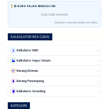
💱 KURS PAJAK MINGGU INI
Data tidak tersedia
Diperbarui otomatis setiap hari Rabu
KALKULATOR BEA CUKAI
›
📱
Kalkulator IMEI
›
🏭
Kalkulator Impor Umum
›
📦
Barang Kiriman
›
🧳
Barang Penumpang
›
🛢️
Kalkulator Sounding
KATEGORI