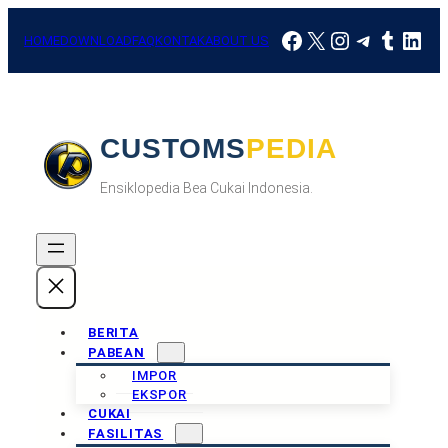
Skip
Facebook
X
Instagram
Telegra
Tumbl
Link
to
HOME
DOWNLOAD
FAQ
KONTAK
ABOUT US
content
CUSTOMSPEDIA
Ensiklopedia Bea Cukai Indonesia.
BERITA
PABEAN
IMPOR
EKSPOR
CUKAI
FASILITAS