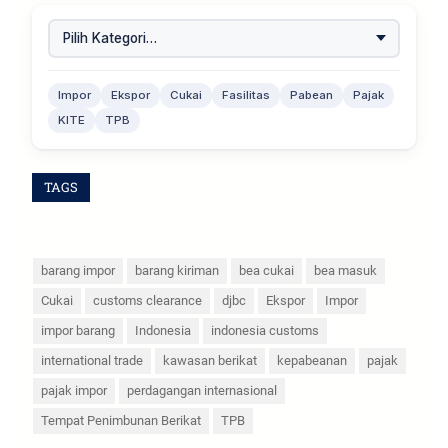
Impor
Ekspor
Cukai
Fasilitas
Pabean
Pajak
KITE
TPB
TAGS
barang impor
barang kiriman
bea cukai
bea masuk
Cukai
customs clearance
djbc
Ekspor
Impor
impor barang
Indonesia
indonesia customs
international trade
kawasan berikat
kepabeanan
pajak
pajak impor
perdagangan internasional
Tempat Penimbunan Berikat
TPB