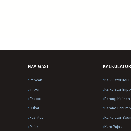
NAVIGASI
KALKULATO
Pabean
Kalkulator IMEI
Impor
Kalkulator Impo
Ekspor
Barang Kiriman
Cukai
Barang Penum
Fasilitas
Kalkulator Sou
Pajak
Kurs Pajak