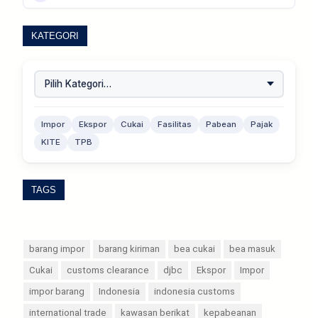
KATEGORI
Impor
Ekspor
Cukai
Fasilitas
Pabean
Pajak
KITE
TPB
TAGS
barang impor
barang kiriman
bea cukai
bea masuk
Cukai
customs clearance
djbc
Ekspor
Impor
impor barang
Indonesia
indonesia customs
international trade
kawasan berikat
kepabeanan