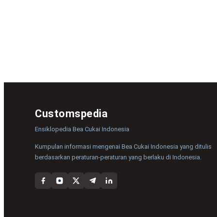
Customspedia
Ensiklopedia Bea Cukai Indonesia
Kumpulan informasi mengenai Bea Cukai Indonesia yang ditulis
berdasarkan peraturan-peraturan yang berlaku di Indonesia.