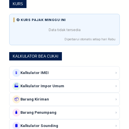
KURS
💱 KURS PAJAK MINGGU INI
Data tidak tersedia
Diperbarui otomatis setiap hari Rabu
KALKULATOR BEA CUKAI
📱
›
Kalkulator IMEI
🏭
›
Kalkulator Impor Umum
📦
›
Barang Kiriman
🧳
›
Barang Penumpang
🛢️
›
Kalkulator Sounding