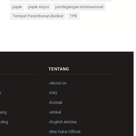
pajak
pajak impor
perdagangan internasional
Tempat Penimbunan Berikat
TPB
R
TENTANG
About Us
r
FAQ
Kontak
pang
Artikel
nding
English Articles
Bea Cukai Official