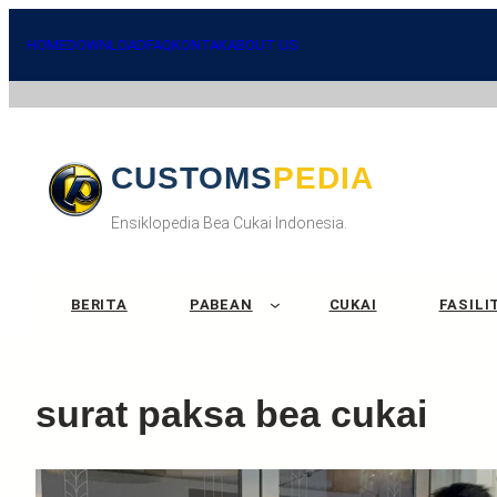
HOME
DOWNLOAD
FAQ
KONTAK
ABOUT US
CUSTOMSPEDIA
Ensiklopedia Bea Cukai Indonesia.
BERITA
PABEAN
CUKAI
FASILI
surat paksa bea cukai