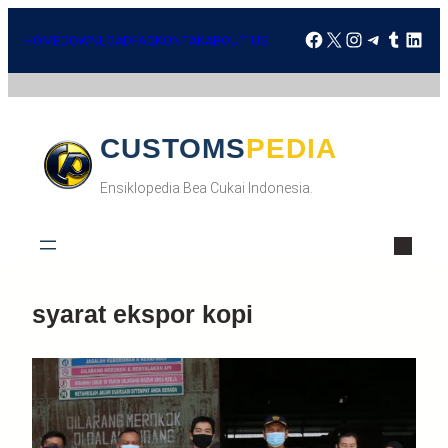
HOME
DOWNLOAD
FAQ
KONTAK
ABOUT US
CUSTOMSPEDIA
Ensiklopedia Bea Cukai Indonesia.
syarat ekspor kopi