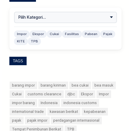
Impor
Ekspor
Cukai
Fasilitas
Pabean
Pajak
KITE
TPB
TAGS
barang impor
barang kiriman
bea cukai
bea masuk
Cukai
customs clearance
djbc
Ekspor
Impor
impor barang
Indonesia
indonesia customs
international trade
kawasan berikat
kepabeanan
pajak
pajak impor
perdagangan internasional
Tempat Penimbunan Berikat
TPB