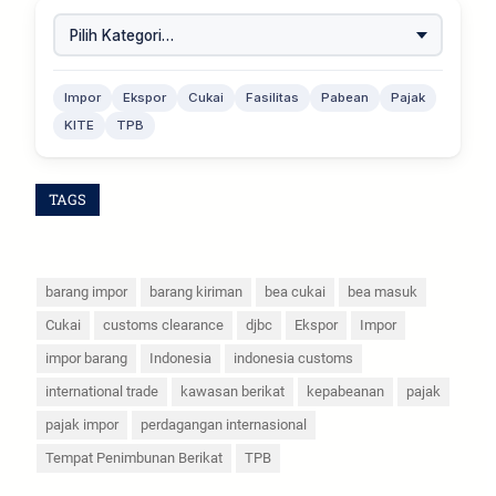
Impor
Ekspor
Cukai
Fasilitas
Pabean
Pajak
KITE
TPB
TAGS
barang impor
barang kiriman
bea cukai
bea masuk
Cukai
customs clearance
djbc
Ekspor
Impor
impor barang
Indonesia
indonesia customs
international trade
kawasan berikat
kepabeanan
pajak
pajak impor
perdagangan internasional
Tempat Penimbunan Berikat
TPB