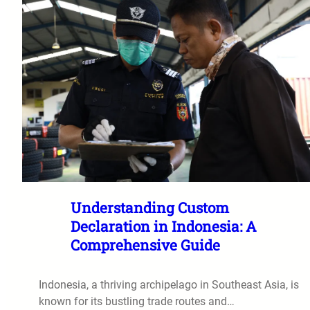
Understanding Custom
Declaration in Indonesia: A
Comprehensive Guide
Indonesia, a thriving archipelago in Southeast Asia, is
known for its bustling trade routes and…