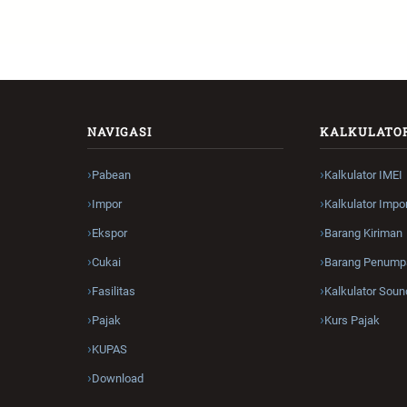
NAVIGASI
KALKULATO
Pabean
Kalkulator IMEI
Impor
Kalkulator Impo
Ekspor
Barang Kiriman
Cukai
Barang Penump
Fasilitas
Kalkulator Soun
Pajak
Kurs Pajak
KUPAS
Download