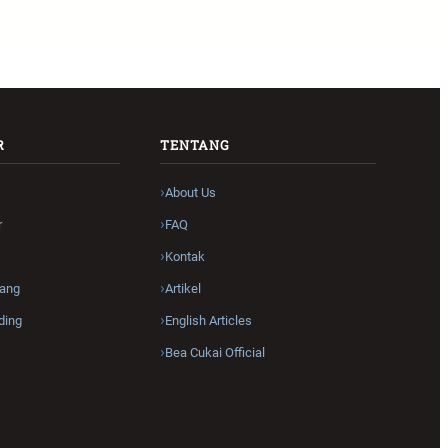
R
TENTANG
About Us
r
FAQ
Kontak
ang
Artikel
ding
English Articles
Bea Cukai Official