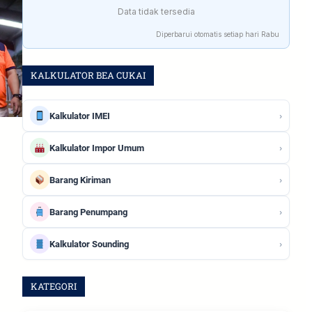
Data tidak tersedia
Diperbarui otomatis setiap hari Rabu
KALKULATOR BEA CUKAI
›
Kalkulator IMEI
›
Kalkulator Impor Umum
›
Barang Kiriman
›
Barang Penumpang
n
›
Kalkulator Sounding
KATEGORI