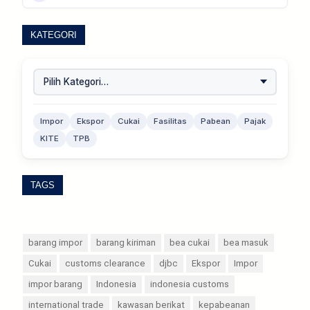
KATEGORI
Impor
Ekspor
Cukai
Fasilitas
Pabean
Pajak
KITE
TPB
TAGS
barang impor
barang kiriman
bea cukai
bea masuk
Cukai
customs clearance
djbc
Ekspor
Impor
impor barang
Indonesia
indonesia customs
international trade
kawasan berikat
kepabeanan