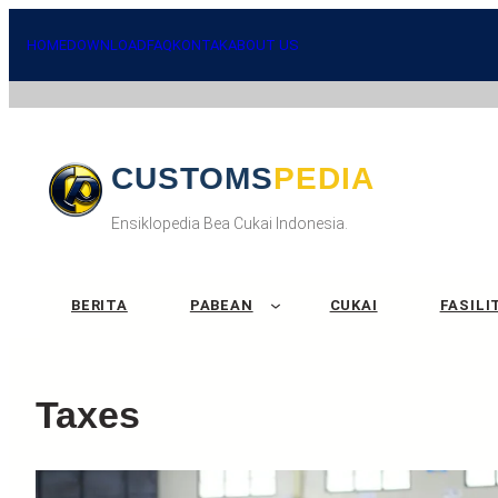
HOME
DOWNLOAD
FAQ
KONTAK
ABOUT US
CUSTOMSPEDIA
Ensiklopedia Bea Cukai Indonesia.
BERITA
PABEAN
CUKAI
FASILI
Taxes