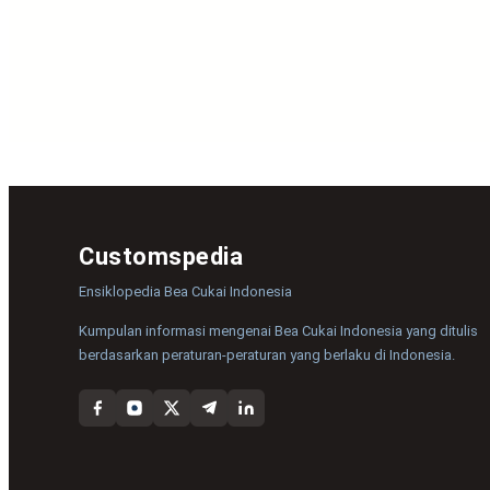
Customspedia
Ensiklopedia Bea Cukai Indonesia
Kumpulan informasi mengenai Bea Cukai Indonesia yang ditulis
berdasarkan peraturan-peraturan yang berlaku di Indonesia.