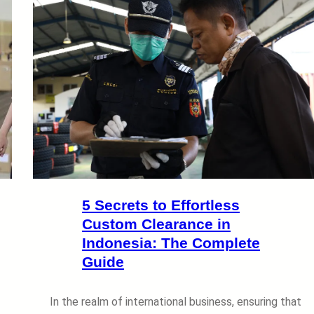
5 Secrets to Effortless
Custom Clearance in
Indonesia: The Complete
Guide
In the realm of international business, ensuring that