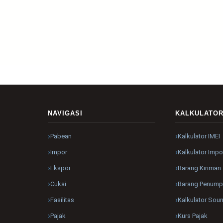
NAVIGASI
KALKULATO
Pabean
Kalkulator IMEI
Impor
Kalkulator Impo
Ekspor
Barang Kiriman
Cukai
Barang Penum
Fasilitas
Kalkulator Sou
Pajak
Kurs Pajak