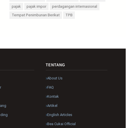
pajak
pajak impor
perdagangan internasional
Tempat Penimbunan Berikat
TPB
R
TENTANG
About Us
r
FAQ
Kontak
pang
Artikel
nding
English Articles
Bea Cukai Official